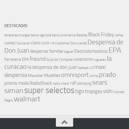
DESTACADAS
Black Friday
banco agricola
banco promerica
almacenes tropigas
Bebidas
camas
Despensa de
claro
Celulares
Davivienda
CARNES
COVID-19
Credisiman
EPA
Don Juan
despensa familiar
Electrodomesticos
digicel
la
freund
Ferreteria EPA
Guia de Compras
HOMECENTER
Juguetes
curacao
maxi
la despensa de don juan
laptops
LG
prado
omnisport
despensa
Muebles
Movistar
online
sears
raf
prisma moda
RadioShack
samsung
radio shack
super selectos
siman
tigo
vidri
tropigas
Viernes
walmart
Negro