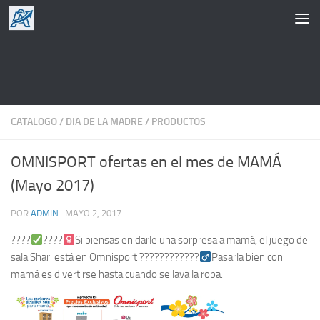
Saltar al contenido
CATALOGO
/
DIA DE LA MADRE
/
PRODUCTOS
OMNISPORT ofertas en el mes de MAMÁ
(Mayo 2017)
POR
ADMIN
·
MAYO 2, 2017
????
????‍
Si piensas en darle una sorpresa a mamá, el juego de
sala Shari está en Omnisport ????????????‍
Pasarla bien con
mamá es divertirse hasta cuando se lava la ropa.