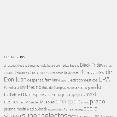
DESTACADAS
Black Friday
banco agricola
banco promerica
almacenes tropigas
Bebidas
camas
Despensa de
claro
Celulares
Davivienda
CARNES
COVID-19
Credisiman
EPA
Don Juan
despensa familiar
Electrodomesticos
digicel
la
freund
Ferreteria EPA
Guia de Compras
HOMECENTER
Juguetes
curacao
maxi
la despensa de don juan
laptops
LG
prado
omnisport
despensa
Muebles
Movistar
online
sears
raf
prisma moda
RadioShack
samsung
radio shack
super selectos
siman
tigo
vidri
tropigas