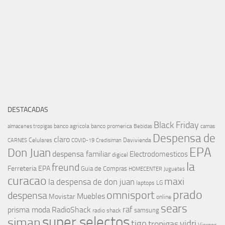
DESTACADAS
Black Friday
banco agricola
banco promerica
almacenes tropigas
Bebidas
camas
Despensa de
claro
Celulares
Davivienda
CARNES
COVID-19
Credisiman
EPA
Don Juan
despensa familiar
Electrodomesticos
digicel
la
freund
Ferreteria EPA
Guia de Compras
HOMECENTER
Juguetes
curacao
maxi
la despensa de don juan
laptops
LG
prado
omnisport
despensa
Muebles
Movistar
online
sears
raf
prisma moda
RadioShack
samsung
radio shack
super selectos
siman
tigo
vidri
tropigas