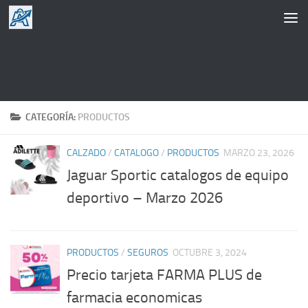
Saltar al contenido
CATEGORÍA:
PRODUCTOS
CALZADO
/
CATALOGO
/
PRODUCTOS
MARZO 23, 2026
Jaguar Sportic catalogos de equipo
deportivo – Marzo 2026
PRODUCTOS
/
SEGUROS
OCTUBRE 3, 2024
Precio tarjeta FARMA PLUS de
farmacia economicas