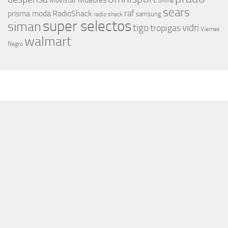
Movistar
online
sears
raf
prisma moda
RadioShack
samsung
radio shack
super selectos
siman
tigo
vidri
tropigas
Viernes
walmart
Negro
MÁS