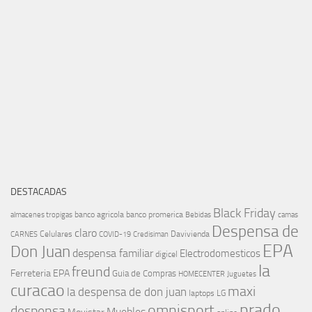
DESTACADAS
Black Friday
banco agricola
banco promerica
almacenes tropigas
Bebidas
camas
Despensa de
claro
Celulares
Davivienda
CARNES
COVID-19
Credisiman
EPA
Don Juan
despensa familiar
Electrodomesticos
digicel
la
freund
Ferreteria EPA
Guia de Compras
HOMECENTER
Juguetes
curacao
maxi
la despensa de don juan
laptops
LG
prado
omnisport
despensa
Muebles