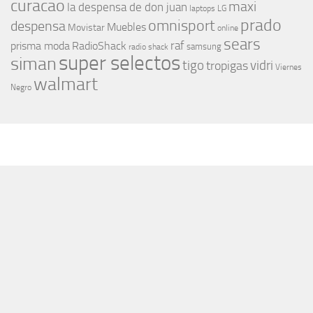
curacao
maxi
la despensa de don juan
laptops
LG
prado
omnisport
despensa
Muebles
Movistar
online
sears
raf
prisma moda
RadioShack
samsung
radio shack
super selectos
siman
tigo
vidri
tropigas
Viernes
walmart
Negro
MÁS