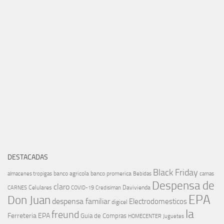
DESTACADAS
Black Friday
banco agricola
banco promerica
almacenes tropigas
Bebidas
camas
Despensa de
claro
Celulares
Davivienda
CARNES
COVID-19
Credisiman
EPA
Don Juan
despensa familiar
Electrodomesticos
digicel
la
freund
Ferreteria EPA
Guia de Compras
HOMECENTER
Juguetes