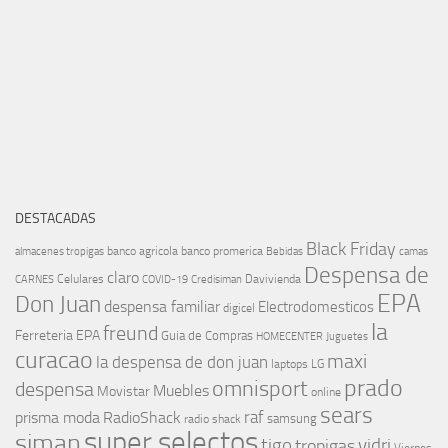
DESTACADAS
Black Friday
banco agricola
banco promerica
almacenes tropigas
Bebidas
camas
Despensa de
claro
Celulares
Davivienda
CARNES
COVID-19
Credisiman
EPA
Don Juan
despensa familiar
Electrodomesticos
digicel
la
freund
Ferreteria EPA
Guia de Compras
HOMECENTER
Juguetes
curacao
maxi
la despensa de don juan
laptops
LG
prado
omnisport
despensa
Muebles
Movistar
online
sears
raf
prisma moda
RadioShack
samsung
radio shack
super selectos
siman
tigo
vidri
tropigas