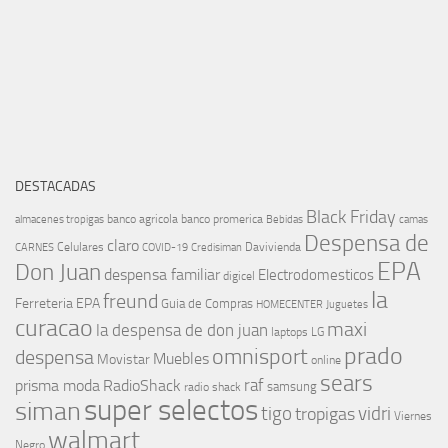
DESTACADAS
Black Friday
banco agricola
banco promerica
almacenes tropigas
Bebidas
camas
Despensa de
claro
Celulares
Davivienda
CARNES
COVID-19
Credisiman
EPA
Don Juan
despensa familiar
Electrodomesticos
digicel
la
freund
Ferreteria EPA
Guia de Compras
HOMECENTER
Juguetes
curacao
maxi
la despensa de don juan
laptops
LG
prado
omnisport
despensa
Muebles
Movistar
online
sears
raf
prisma moda
RadioShack
samsung
radio shack
super selectos
siman
tigo
vidri
tropigas
Viernes
walmart
Negro