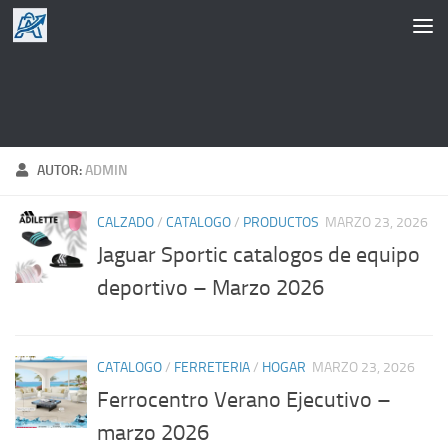
Saltar al contenido
AUTOR:
ADMIN
CALZADO
/
CATALOGO
/
PRODUCTOS
MARZO 23, 2026
Jaguar Sportic catalogos de equipo
deportivo – Marzo 2026
CATALOGO
/
FERRETERIA
/
HOGAR
MARZO 23, 2026
Ferrocentro Verano Ejecutivo –
marzo 2026