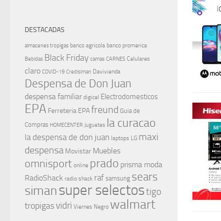
DESTACADAS
banco agricola
banco promerica
almacenes tropigas
Black Friday
Celulares
Bebidas
camas
CARNES
claro
Davivienda
COVID-19
Credisiman
Despensa de Don Juan
despensa familiar
Electrodomesticos
digicel
EPA
freund
Ferreteria EPA
Guia de
la curacao
Compras
HOMECENTER
Juguetes
maxi
la despensa de don juan
laptops
LG
despensa
Muebles
Movistar
prado
omnisport
prisma moda
online
sears
raf
RadioShack
samsung
radio shack
super selectos
siman
tigo
walmart
vidri
tropigas
Viernes Negro