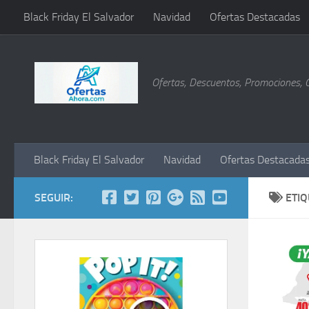
Black Friday El Salvador
Navidad
Ofertas Destacadas
Saltar al contenido
Ofertas, Descuentos, Promociones, 
Black Friday El Salvador
Navidad
Ofertas Destacada
SEGUIR:
ETI