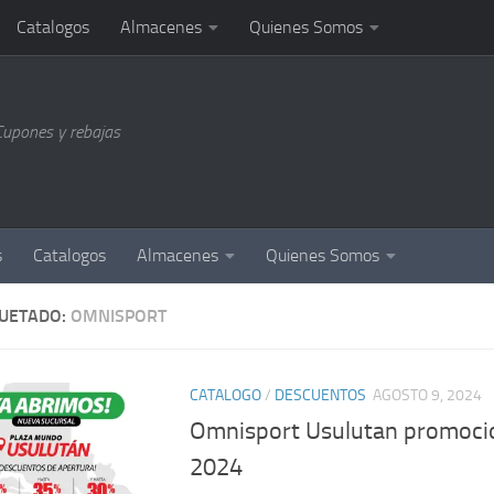
Catalogos
Almacenes
Quienes Somos
Cupones y rebajas
s
Catalogos
Almacenes
Quienes Somos
QUETADO:
OMNISPORT
CATALOGO
/
DESCUENTOS
AGOSTO 9, 2024
Omnisport Usulutan promoci
2024