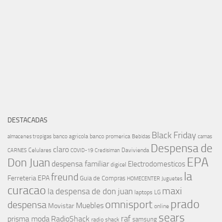
DESTACADAS
Black Friday
banco agricola
banco promerica
almacenes tropigas
Bebidas
camas
Despensa de
claro
Celulares
Davivienda
CARNES
COVID-19
Credisiman
EPA
Don Juan
despensa familiar
Electrodomesticos
digicel
la
freund
Ferreteria EPA
Guia de Compras
HOMECENTER
Juguetes
curacao
maxi
la despensa de don juan
laptops
LG
prado
omnisport
despensa
Muebles
Movistar
online
sears
raf
prisma moda
RadioShack
samsung
radio shack