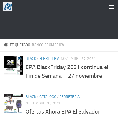
Saltar al contenido
ETIQUETADO:
BANCO PROMERICA
BLACK
/
FERRETERIA
NOVIEMBRE 27, 2021
EPA BlackFriday 2021 continua el
Fin de Semana – 27 noviembre
BLACK
/
CATALOGO
/
FERRETERIA
NOVIEMBRE 26, 2021
Ofertas Ahora EPA El Salvador