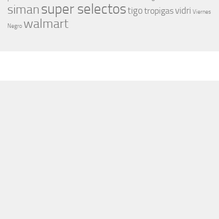
super selectos
siman
tigo
vidri
tropigas
Viernes
walmart
Negro
MÁS