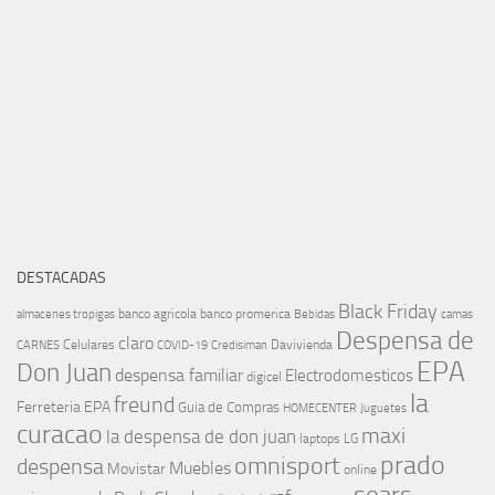
DESTACADAS
Black Friday
banco agricola
banco promerica
almacenes tropigas
Bebidas
camas
Despensa de
claro
Celulares
Davivienda
CARNES
COVID-19
Credisiman
EPA
Don Juan
despensa familiar
Electrodomesticos
digicel
la
freund
Ferreteria EPA
Guia de Compras
HOMECENTER
Juguetes
curacao
maxi
la despensa de don juan
laptops
LG
prado
omnisport
despensa
Muebles
Movistar
online