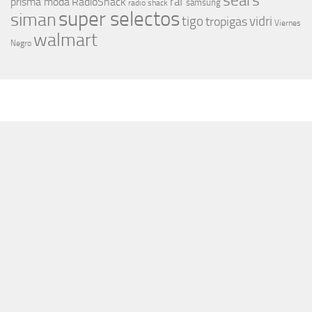
sears
raf
prisma moda
RadioShack
samsung
radio shack
super selectos
siman
tigo
vidri
tropigas
Viernes
walmart
Negro
MÁS