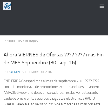
Saltar al contenido
PRODUCTOS
/
REBAJAS
Ahora VIERNES de Ofertas ???? ???? mas Fin
de MES Septiembre (30-sep-16)
POR
ADMIN
·
SEPTIEMBRE 30, 2016
END FRIDAY despedimos el mes de septiembre 2016 ???? ????
con este montonazo de promociones y oportundades de ahorro.
AMAZING weekend deals on salvadorean exclusive restaurants.
Caida de precio en tus equipos y juguetes electronicos RADIO
SHACK. Celebra el aniversario 2016 de almacenes siman con este