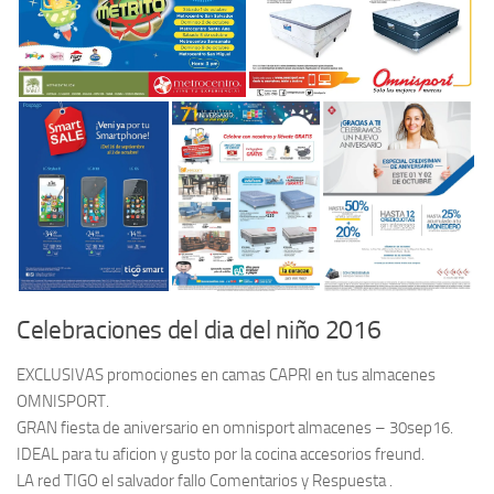
Celebraciones del dia del niño 2016
EXCLUSIVAS promociones en camas CAPRI en tus almacenes
OMNISPORT.
GRAN fiesta de aniversario en omnisport almacenes – 30sep16.
IDEAL para tu aficion y gusto por la cocina accesorios freund.
LA red TIGO el salvador fallo Comentarios y Respuesta .