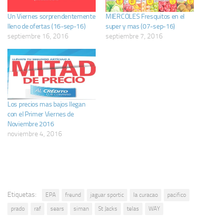
Un Viernes sorprendentemente
MIERCOLES Fresquitos en el
lleno de ofertas (16-sep-16)
super y mas (07-sep-16)
septiembre 16, 2016
septiembre 7, 2016
Los precios mas bajos llegan
con el Primer Viernes de
Noviembre 2016
noviembre 4, 2016
Etiquetas:
EPA
freund
jaguar sportic
la curacao
pacifico
prado
raf
sears
siman
St Jacks
telas
WAY