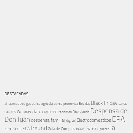
DESTACADAS
Black Friday
banco agricola
banco promerica
almacenes tropigas
Bebidas
camas
Despensa de
claro
Celulares
Davivienda
CARNES
COVID-19
Credisiman
EPA
Don Juan
despensa familiar
Electrodomesticos
digicel
la
freund
Ferreteria EPA
Guia de Compras
HOMECENTER
Juguetes