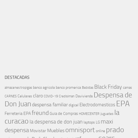
DESTACADAS
Black Friday
banco agricola
banco promerica
almacenes tropigas
Bebidas
camas
Despensa de
claro
Celulares
Davivienda
CARNES
COVID-19
Credisiman
EPA
Don Juan
despensa familiar
Electrodomesticos
digicel
la
freund
Ferreteria EPA
Guia de Compras
HOMECENTER
Juguetes
curacao
maxi
la despensa de don juan
laptops
LG
prado
omnisport
despensa
Muebles
Movistar
online