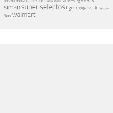
sears
raf
prisma moda
RadioShack
samsung
radio shack
super selectos
siman
tigo
vidri
tropigas
Viernes
walmart
Negro
MÁS