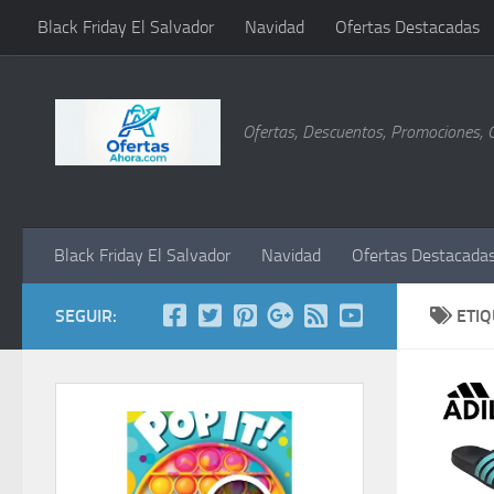
Black Friday El Salvador
Navidad
Ofertas Destacadas
Saltar al contenido
Ofertas, Descuentos, Promociones, 
Black Friday El Salvador
Navidad
Ofertas Destacada
SEGUIR:
ETI