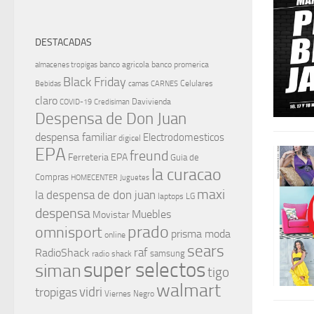
DESTACADAS
banco agricola
banco promerica
almacenes tropigas
Black Friday
Celulares
Bebidas
camas
CARNES
claro
Davivienda
COVID-19
Credisiman
Despensa de Don Juan
despensa familiar
Electrodomesticos
digicel
EPA
freund
Ferreteria EPA
Guia de
la curacao
Compras
HOMECENTER
Juguetes
maxi
la despensa de don juan
laptops
LG
despensa
Muebles
Movistar
prado
omnisport
prisma moda
online
sears
raf
RadioShack
samsung
radio shack
super selectos
siman
tigo
walmart
vidri
tropigas
Viernes Negro