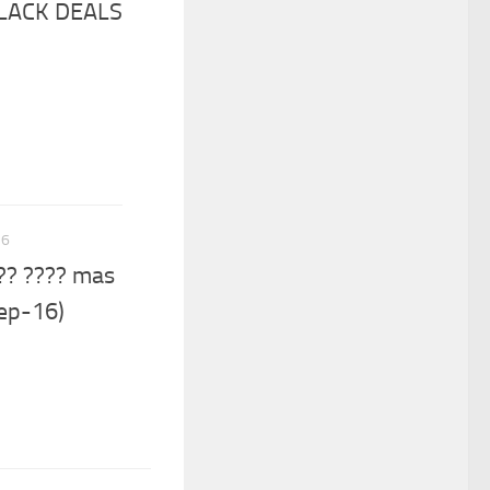
BLACK DEALS
16
?? ???? mas
ep-16)