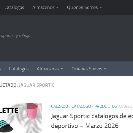
Catalogos
Almacenes
Quienes Somos
Cupones y rebajas
s
Catalogos
Almacenes
Quienes Somos
QUETADO:
JAGUAR SPORTIC
CALZADO
/
CATALOGO
/
PRODUCTOS
MARZO 
Jaguar Sportic catalogos de e
deportivo – Marzo 2026