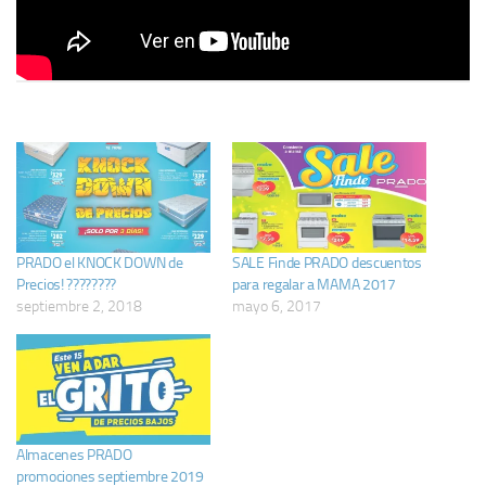
PRADO el KNOCK DOWN de
SALE Finde PRADO descuentos
Precios! ????????
para regalar a MAMA 2017
septiembre 2, 2018
mayo 6, 2017
Almacenes PRADO
promociones septiembre 2019