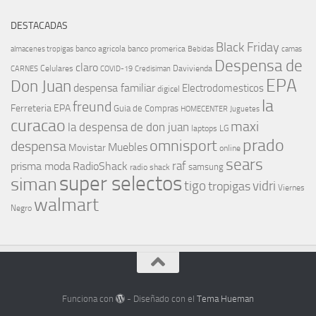
DESTACADAS
Black Friday
banco agricola
banco promerica
almacenes tropigas
Bebidas
camas
Despensa de
claro
Celulares
Davivienda
CARNES
COVID-19
Credisiman
EPA
Don Juan
despensa familiar
Electrodomesticos
digicel
la
freund
Ferreteria EPA
Guia de Compras
HOMECENTER
Juguetes
curacao
maxi
la despensa de don juan
laptops
LG
prado
omnisport
despensa
Muebles
Movistar
online
sears
raf
prisma moda
RadioShack
samsung
radio shack
super selectos
siman
tigo
vidri
tropigas
Viernes
walmart
Negro
Funciona con
- Diseñado con el
Tema Hueman