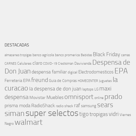
DESTACADAS
Black Friday
banco agricola
banco promerica
almacenes tropigas
Bebidas
camas
Despensa de
claro
Celulares
Davivienda
CARNES
COVID-19
Credisiman
EPA
Don Juan
despensa familiar
Electrodomesticos
digicel
la
freund
Ferreteria EPA
Guia de Compras
HOMECENTER
Juguetes
curacao
maxi
la despensa de don juan
laptops
LG
prado
omnisport
despensa
Muebles
Movistar
online
sears
raf
prisma moda
RadioShack
samsung
radio shack
super selectos
siman
tigo
vidri
tropigas
Viernes
walmart
Negro