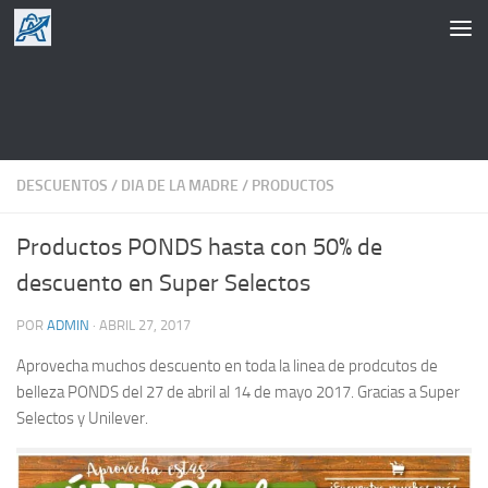
Saltar al contenido
DESCUENTOS
/
DIA DE LA MADRE
/
PRODUCTOS
Productos PONDS hasta con 50% de
descuento en Super Selectos
POR
ADMIN
·
ABRIL 27, 2017
Aprovecha muchos descuento en toda la linea de prodcutos de
belleza PONDS del 27 de abril al 14 de mayo 2017. Gracias a Super
Selectos y Unilever.