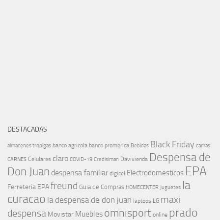
DESTACADAS
Black Friday
banco agricola
banco promerica
almacenes tropigas
Bebidas
camas
Despensa de
claro
Celulares
Davivienda
CARNES
COVID-19
Credisiman
EPA
Don Juan
despensa familiar
Electrodomesticos
digicel
la
freund
Ferreteria EPA
Guia de Compras
HOMECENTER
Juguetes
curacao
maxi
la despensa de don juan
laptops
LG
prado
omnisport
despensa
Muebles
Movistar
online