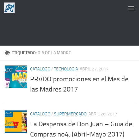
Saltar al contenido
ETIQUETADO:
DIA DE LA MADRE
CATALOGO
/
TECNOLOGIA
ABRIL 27, 2017
PRADO promociones en el Mes de
las Madres 2017
CATALOGO
/
SUPERMERCADO
ABRIL 26, 2017
La Despensa de Don Juan – Guia de
Compras no4, (Abril-Mayo 2017)