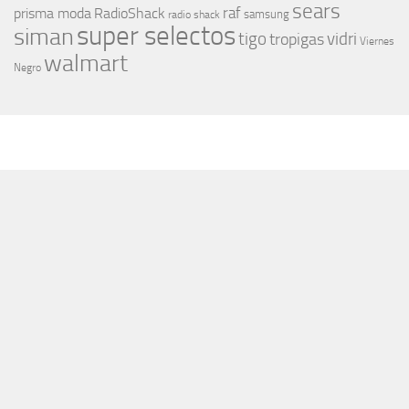
sears
raf
prisma moda
RadioShack
samsung
radio shack
super selectos
siman
tigo
vidri
tropigas
Viernes
walmart
Negro
MÁS