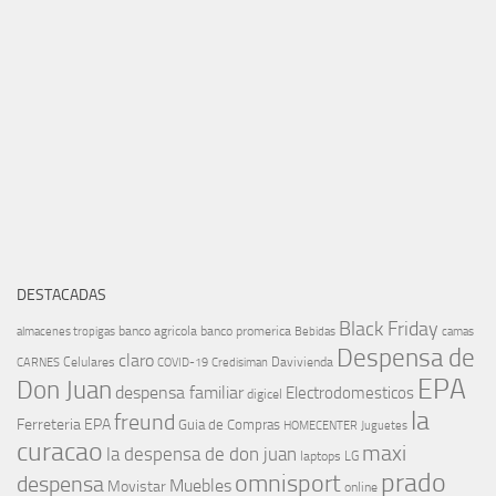
DESTACADAS
Black Friday
banco agricola
banco promerica
almacenes tropigas
Bebidas
camas
Despensa de
claro
Celulares
Davivienda
CARNES
COVID-19
Credisiman
EPA
Don Juan
despensa familiar
Electrodomesticos
digicel
la
freund
Ferreteria EPA
Guia de Compras
HOMECENTER
Juguetes
curacao
maxi
la despensa de don juan
laptops
LG
prado
omnisport
despensa
Muebles
Movistar
online