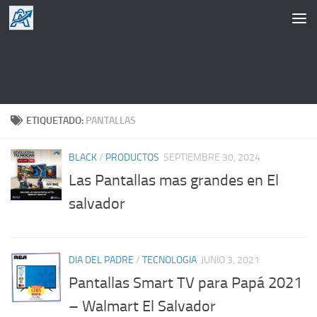
Saltar al contenido
ETIQUETADO:
PANTALLAS
BLACK
/
PRODUCTOS
SEPTIEMBRE 30, 2024
Las Pantallas mas grandes en El
salvador
DIA DEL PADRE
/
TECNOLOGIA
JUNIO 3, 2021
Pantallas Smart TV para Papá 2021
– Walmart El Salvador