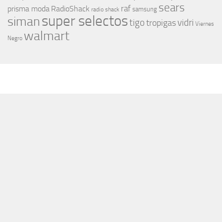
sears
raf
prisma moda
RadioShack
samsung
radio shack
super selectos
siman
tigo
vidri
tropigas
Viernes
walmart
Negro
MÁS