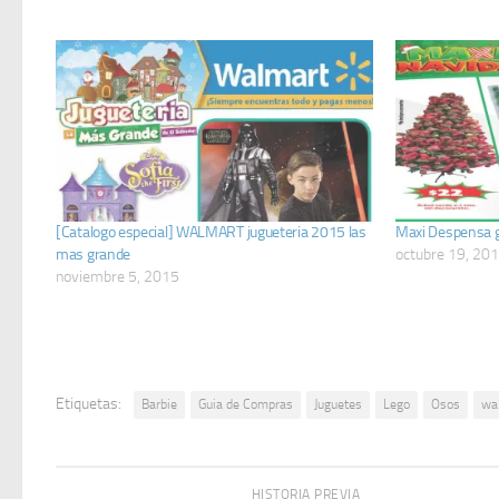
[Catalogo especial] WALMART jugueteria 2015 las
Maxi Despensa 
mas grande
octubre 19, 20
noviembre 5, 2015
Etiquetas:
Barbie
Guia de Compras
Juguetes
Lego
Osos
wa
HISTORIA PREVIA