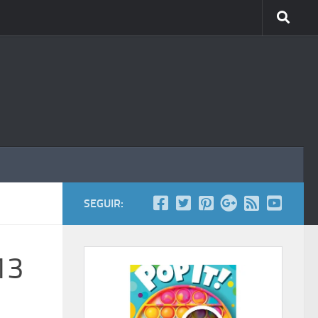
SEGUIR:
13