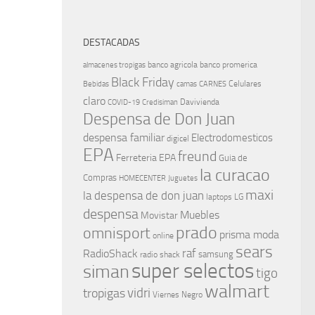
DESTACADAS
banco agricola
banco promerica
almacenes tropigas
Black Friday
Celulares
Bebidas
camas
CARNES
claro
Davivienda
COVID-19
Credisiman
Despensa de Don Juan
despensa familiar
Electrodomesticos
digicel
EPA
freund
Ferreteria EPA
Guia de
la curacao
Compras
HOMECENTER
Juguetes
maxi
la despensa de don juan
laptops
LG
despensa
Muebles
Movistar
prado
omnisport
prisma moda
online
sears
raf
RadioShack
samsung
radio shack
super selectos
siman
tigo
walmart
vidri
tropigas
Viernes Negro