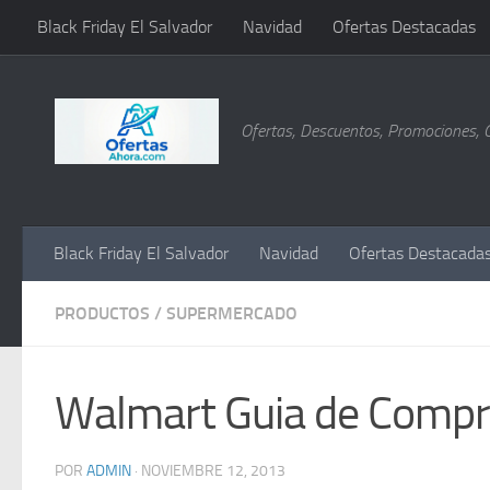
Black Friday El Salvador
Navidad
Ofertas Destacadas
Saltar al contenido
Ofertas, Descuentos, Promociones, 
Black Friday El Salvador
Navidad
Ofertas Destacada
PRODUCTOS
/
SUPERMERCADO
Walmart Guia de Compr
POR
ADMIN
·
NOVIEMBRE 12, 2013