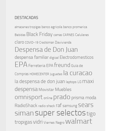
DESTACADAS
banco agricola
banco promerica
almacenes tropigas
Black Friday
Celulares
Bebidas
camas
CARNES
claro
Davivienda
COVID-19
Credisiman
Despensa de Don Juan
despensa familiar
Electrodomesticos
digicel
EPA
freund
Ferreteria EPA
Guia de
la curacao
Compras
HOMECENTER
Juguetes
maxi
la despensa de don juan
laptops
LG
despensa
Muebles
Movistar
prado
omnisport
prisma moda
online
sears
raf
RadioShack
samsung
radio shack
super selectos
siman
tigo
walmart
vidri
tropigas
Viernes Negro