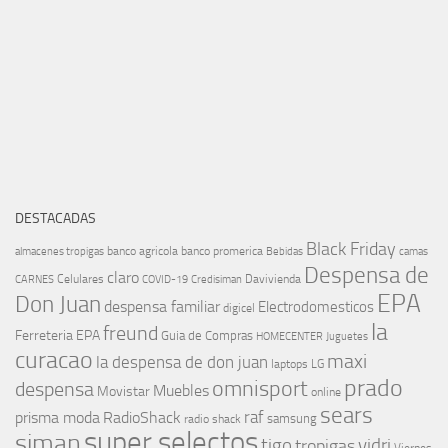
DESTACADAS
Black Friday
banco agricola
banco promerica
almacenes tropigas
Bebidas
camas
Despensa de
claro
Celulares
Davivienda
CARNES
COVID-19
Credisiman
EPA
Don Juan
despensa familiar
Electrodomesticos
digicel
la
freund
Ferreteria EPA
Guia de Compras
HOMECENTER
Juguetes
curacao
maxi
la despensa de don juan
laptops
LG
prado
omnisport
despensa
Muebles
Movistar
online
sears
raf
prisma moda
RadioShack
samsung
radio shack
super selectos
siman
tigo
vidri
tropigas