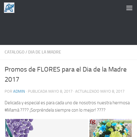
Saltar al contenido
CATALOGO
/
DIA DE LA MADRE
Promos de FLORES para el Dia de la Madre
2017
POR
ADMIN
· PUBLICADA
MAYO 8, 2017
· ACTUALIZADO
MAYO 8, 2017
Delicada y especial es para cada uno de nosotros nuestra hermosa
#Mamá ???? ¡Sorpréndela siempre con lo mejor! ????