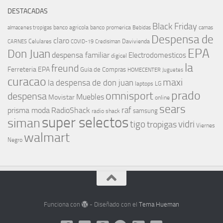
DESTACADAS
Black Friday
banco agricola
banco promerica
almacenes tropigas
Bebidas
camas
Despensa de
claro
Celulares
Davivienda
CARNES
COVID-19
Credisiman
EPA
Don Juan
despensa familiar
Electrodomesticos
digicel
la
freund
Ferreteria EPA
Guia de Compras
HOMECENTER
Juguetes
curacao
maxi
la despensa de don juan
laptops
LG
prado
omnisport
despensa
Muebles
Movistar
online
sears
raf
prisma moda
RadioShack
samsung
radio shack
super selectos
siman
tigo
vidri
tropigas
Viernes
walmart
Negro
Funciona con
- Diseñado con el
Tema Hueman