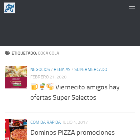
Saltar al contenido
ETIQUETADO:
COCA COLA
NEGOCIOS
/
REBAJAS
/
SUPERMERCADO
FEBRERO 21, 2020
Viernecito amigos hay
ofertas Super Selectos
COMIDA RAPIDA
JULIO 4, 2017
Dominos PIZZA promociones