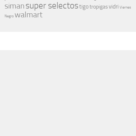
super selectos
siman
tigo
vidri
tropigas
Viernes
walmart
Negro
MÁS