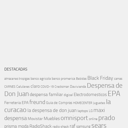
DESTACADAS
Black Friday
banco agricola
banco promerica
almacenes tropigas
Bebidas
camas
Despensa de
claro
Celulares
Davivienda
CARNES
COVID-19
Credisiman
EPA
Don Juan
despensa familiar
Electrodomesticos
digicel
la
freund
Ferreteria EPA
Guia de Compras
HOMECENTER
Juguetes
curacao
maxi
la despensa de don juan
laptops
LG
prado
omnisport
despensa
Muebles
Movistar
online
sears
raf
prisma moda
RadioShack
samsung
radio shack