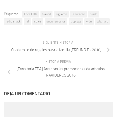
Etiquetas:
Coca COla
freund
Jugueton
la curacao
prado
radio shack
raf
sears
super selectos
tropigas
vidri
wlamart
SIGUIENTE HISTORIA
Cuadernillo de regalos para la familia [FREUND Dic2016]
HISTORIA PREVIA
[Ferreteria EPA] Arrancan las promociones de articulos
NAVIDEÑOS 2016
DEJA UN COMENTARIO