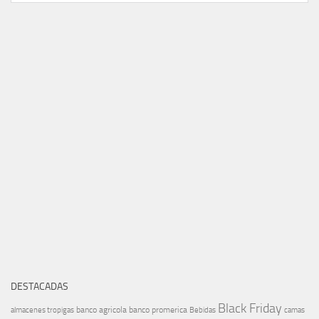
DESTACADAS
Black Friday
banco agricola
banco promerica
almacenes tropigas
Bebidas
camas