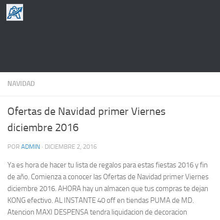
Saltar al contenido
NAVIDAD
Ofertas de Navidad primer Viernes
diciembre 2016
POR
ADMIN
·
DICIEMBRE 2, 2016
Ya es hora de hacer tu lista de regalos para estas fiestas 2016 y fin
de año. Comienza a conocer las Ofertas de Navidad primer Viernes
diciembre 2016. AHORA hay un almacen que tus compras te dejan
KONG efectivo. AL INSTANTE 40 off en tiendas PUMA de MD.
Atencion MAXI DESPENSA tendra liquidacion de decoracion