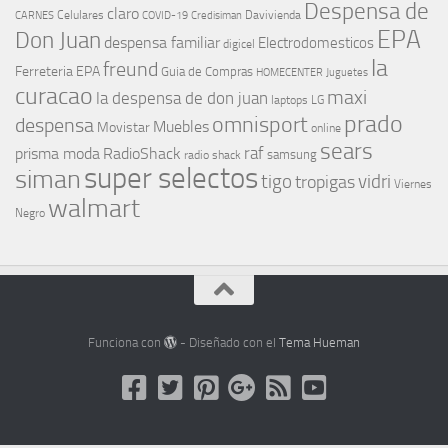
Despensa de
claro
Celulares
Davivienda
CARNES
COVID-19
Credisiman
EPA
Don Juan
despensa familiar
Electrodomesticos
digicel
la
freund
Ferreteria EPA
Guia de Compras
HOMECENTER
Juguetes
curacao
maxi
la despensa de don juan
laptops
LG
prado
omnisport
despensa
Muebles
Movistar
online
sears
raf
prisma moda
RadioShack
samsung
radio shack
super selectos
siman
tigo
vidri
tropigas
Viernes
walmart
Negro
Funciona con
- Diseñado con el
Tema Hueman