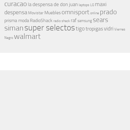
curacao
maxi
la despensa de don juan
laptops
LG
prado
omnisport
despensa
Muebles
Movistar
online
sears
raf
prisma moda
RadioShack
samsung
radio shack
super selectos
siman
tigo
vidri
tropigas
Viernes
walmart
Negro
MÁS