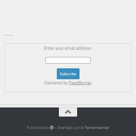
----
Enter your email address:
Delivered by
FeedBurner
Funciona con
- Diseñado con el
Tema Hueman