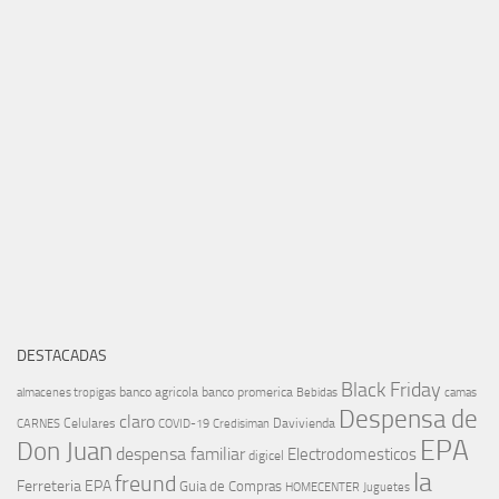
DESTACADAS
Black Friday
banco agricola
banco promerica
almacenes tropigas
Bebidas
camas
Despensa de
claro
Celulares
Davivienda
CARNES
COVID-19
Credisiman
EPA
Don Juan
despensa familiar
Electrodomesticos
digicel
la
freund
Ferreteria EPA
Guia de Compras
HOMECENTER
Juguetes