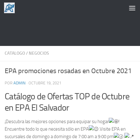
Saltar al contenido
CATALOGO
/
NEGOCIOS
EPA promociones rosadas en Octubre 2021
POR
ADMIN
·
OCTUBRE 19, 2021
Catálogo de Ofertas TOP de Octubre
en EPA El Salvador
¡Descubra las mejores opciones para equipar su hogar
!
Encuentre todo lo que necesita sólo en EPA
.Visite EPA en
sucursales de domingo a domingo de 7:00 am a 9:00 pm
.