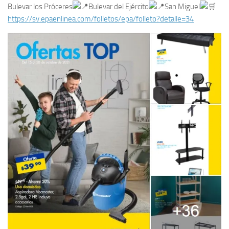
Bulevar los Próceres
Bulevar del Ejército
San Miguel
https://sv.epaenlinea.com/folletos/epa/folleto?detalle=34