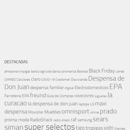
DESTACADAS
Black Friday
banco agricola
banco promerica
almacenes tropigas
Bebidas
camas
Despensa de
claro
Celulares
Davivienda
CARNES
COVID-19
Credisiman
EPA
Don Juan
despensa familiar
Electrodomesticos
digicel
la
freund
Ferreteria EPA
Guia de Compras
HOMECENTER
Juguetes
curacao
maxi
la despensa de don juan
laptops
LG
prado
omnisport
despensa
Muebles
Movistar
online
sears
raf
prisma moda
RadioShack
samsung
radio shack
super selectos
siman
tigo
vidri
tropigas
Viernes