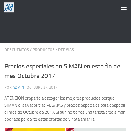
Saltar al contenido
DESCUENTOS
/
PRODUCTOS
/
REBAJAS
Precios especiales en SIMAN en este fin de
mes Octubre 2017
POR
ADMIN
·
OCTUBRE 27, 2017
ATENCION preparte a escoger los mejores productos porque
SIMAN el salvador trae REBAJAS y precios especiales para despedir
el mes de OCtubre de 2017. Si aun no tienes una tarjeta credisiman
podriads perderte estas ofertas de viñeta amarilla