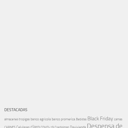
DESTACADAS
Black Friday
banco agricola
banco promerica
almacenes tropigas
Bebidas
camas
Despensa de
claro
Celulares
Davivienda
CARNES
COVID-19
Credisiman