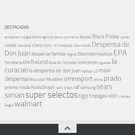
DESTACADAS
Black Friday
banco agricola
banco promerica
almacenes tropigas
Bebidas
camas
Despensa de
claro
Celulares
Davivienda
CARNES
COVID-19
Credisiman
EPA
Don Juan
despensa familiar
Electrodomesticos
digicel
la
freund
Ferreteria EPA
Guia de Compras
HOMECENTER
Juguetes
curacao
maxi
la despensa de don juan
laptops
LG
prado
omnisport
despensa
Muebles
Movistar
online
sears
raf
prisma moda
RadioShack
samsung
radio shack
super selectos
siman
tigo
vidri
tropigas
Viernes
walmart
Negro