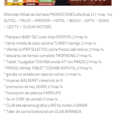
Miercoles Mitad de Semana PROMOCIONES efectivas (21-may-14)
AUTOS – TRUCK – PRINTER – HOTEL – BEACH – GIFTS – NOKIA
– LED TV – SUSUKI MOTORS
* Pampers BABY SEC cuido total OFERTAS 21may14
* carne molida de pavo carolina TURKEY savings 21may14
* ofertas SUPER SELECTOS Leche fresca valle blanco 21may14
* descanso de tiempo completo TROPIKONG 21may14
* Tablet 7 pulgadas TOSHIBA excite AT7 en PRADO 21may14
* PRADO ofertas TABLET TOSHIBA ASPO1SL 21may14
* ganate un estadio en casa con siman 21may14
* mujeres WALMART creeemos en ti
* promocion de hoy SEARS 21may14
* Suscripcion de pelicula X MEN LPG
* Se un CHEF de verdad 21may14
* CLUB ella laprensa grafica y MD te inivtan a GANAR
* Taller de cocina tradicional con OLGA MIRANDA