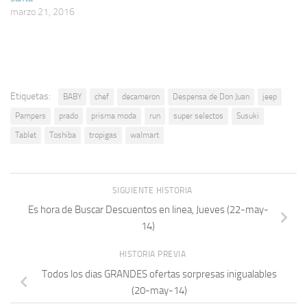
marzo 21, 2016
Etiquetas:
BABY
chef
decameron
Despensa de Don Juan
jeep
Pampers
prado
prisma moda
run
super selectos
Susuki
Tablet
Toshiba
tropigas
walmart
SIGUIENTE HISTORIA
Es hora de Buscar Descuentos en linea, Jueves (22-may-
14)
HISTORIA PREVIA
Todos los dias GRANDES ofertas sorpresas inigualables
(20-may-14)