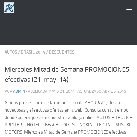
Saltar al contenido
AUTOS
/
BRASIL 2014
/
DESCUENTOS
Miercoles Mitad de Semana PROMOCIONES
efectivas (21-may-14)
POR
ADMIN
· PUBLICADA
MAYO 21, 2014
· ACTUALIZADO
ABRIL 5, 2016
Gracias por ser parte de la mejor forma de AHORRAR y descubrir
novedosas y efeectivas ofertas en la web; Consulta con tu tiempo
donde quiera que estes nuestro catalogo online. AUTOS – TRUCK –
PRINTER – HOTEL – BEACH – GIFTS – NOKIA – LED TV – SUSUKI
MOTORS. Miercoles Mitad de Semana PROMOCIONES efectivas