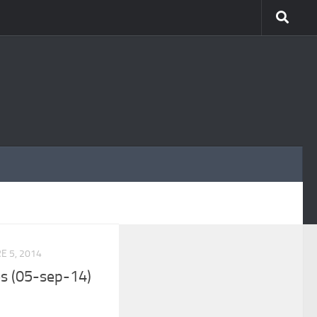
MÁS
E 5, 2014
es (05-sep-14)