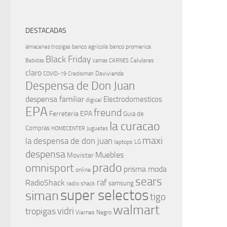
DESTACADAS
banco agricola
banco promerica
almacenes tropigas
Black Friday
Celulares
Bebidas
camas
CARNES
claro
Davivienda
COVID-19
Credisiman
Despensa de Don Juan
despensa familiar
Electrodomesticos
digicel
EPA
freund
Ferreteria EPA
Guia de
la curacao
Compras
HOMECENTER
Juguetes
maxi
la despensa de don juan
laptops
LG
despensa
Muebles
Movistar
prado
omnisport
prisma moda
online
sears
raf
RadioShack
samsung
radio shack
super selectos
siman
tigo
walmart
vidri
tropigas
Viernes Negro