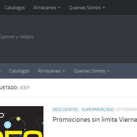
Catalogos
Almacenes
Quienes Somos
Cupones y rebajas
s
Catalogos
Almacenes
Quienes Somos
QUETADO:
JEEP
DESCUENTOS
/
SUPERMERCADO
SEPTIEMBR
Promociones sin limite Viern