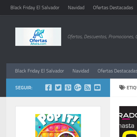
Black Friday El Salvador
Navidad
Ofertas Destacadas
Saltar al contenido
Ofertas, Descuentos, Promociones, 
Black Friday El Salvador
Navidad
Ofertas Destacada
SEGUIR:
ETI