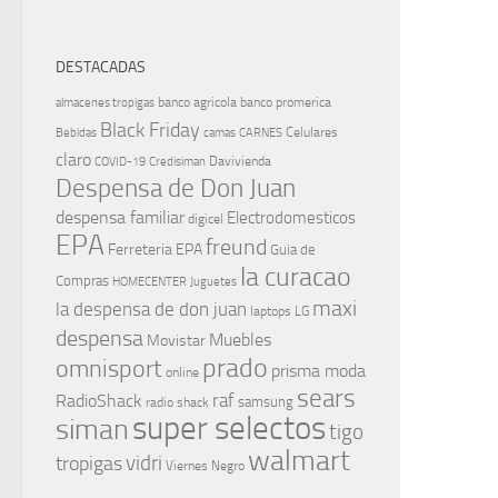
DESTACADAS
banco agricola
banco promerica
almacenes tropigas
Black Friday
Celulares
Bebidas
camas
CARNES
claro
Davivienda
COVID-19
Credisiman
Despensa de Don Juan
despensa familiar
Electrodomesticos
digicel
EPA
freund
Ferreteria EPA
Guia de
la curacao
Compras
HOMECENTER
Juguetes
maxi
la despensa de don juan
laptops
LG
despensa
Muebles
Movistar
prado
omnisport
prisma moda
online
sears
raf
RadioShack
samsung
radio shack
super selectos
siman
tigo
walmart
vidri
tropigas
Viernes Negro