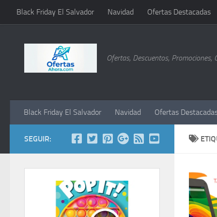
Black Friday El Salvador
Navidad
Ofertas Destacadas
Saltar al contenido
Ofertas, Descuentos, Promociones, 
Black Friday El Salvador
Navidad
Ofertas Destacada
SEGUIR:
ETI