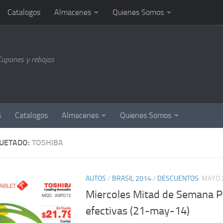
Catalogos
Almacenes
Quienes Somos
Cupones y rebajas
s
Catalogos
Almacenes
Quienes Somos
QUETADO:
TOSHIBA
AUTOS
/
BRASIL 2014
/
DESCUENTOS
MAYO 
Miercoles Mitad de Semana
efectivas (21-may-14)