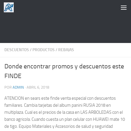
Saltar al contenido
DESCUENTOS
/
PRODUCTOS
/
REBAJAS
Donde encontrar promos y descuentos este
FINDE
POR
ADMIN
·
ABRIL 6, 2018
ATENCION en sears este finde venta especial con descuentos
familiares. Cambia tarjetas del album panini RUSIA 2018 en
multiplaza. Cual es el precios de la casa en LAS ARBOLEDAS con el
banco agricola. Cuando cuesta un plan celular con HUAWEI mate 10
de tigo. Equipo Materiales y Accesorios de salud y seguridad