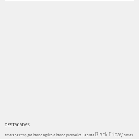
DESTACADAS
Black Friday
banco agricola
banco promerica
almacenes tropigas
Bebidas
camas