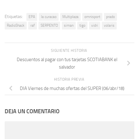
Etiquetas:
EPA
la curacao
Multiplaza
omnisport
prado
RadioShack
raf
SERPENTO
siman
tigo
vidri
volaris
SIGUIENTE HISTORIA
Descuentos al pagar con tus tarjetas SCOTIABANK el
salvador
HISTORIA PREVIA
DIA Viernes de muchas ofertas del SUPER (06/abr/18)
DEJA UN COMENTARIO