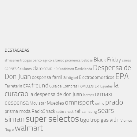
DESTACADAS
Black Friday
banco agricola
banco promerica
almacenes tropigas
Bebidas
camas
Despensa de
claro
Celulares
Davivienda
CARNES
COVID-19
Credisiman
EPA
Don Juan
despensa familiar
Electrodomesticos
digicel
la
freund
Ferreteria EPA
Guia de Compras
HOMECENTER
Juguetes
curacao
maxi
la despensa de don juan
laptops
LG
prado
omnisport
despensa
Muebles
Movistar
online
sears
raf
prisma moda
RadioShack
samsung
radio shack
super selectos
siman
tigo
vidri
tropigas
Viernes
walmart
Negro