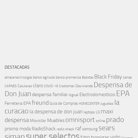
DESTACADAS
Black Friday
banco agricola
banco promerica
almacenes tropigas
Bebidas
camas
Despensa de
claro
Celulares
Davivienda
CARNES
COVID-19
Credisiman
EPA
Don Juan
despensa familiar
Electrodomesticos
digicel
la
freund
Ferreteria EPA
Guia de Compras
HOMECENTER
Juguetes
curacao
maxi
la despensa de don juan
laptops
LG
prado
omnisport
despensa
Muebles
Movistar
online
sears
raf
prisma moda
RadioShack
samsung
radio shack
super selectos
siman
tigo
vidri
tropigas