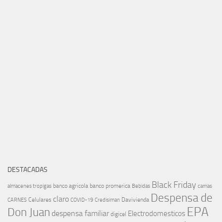
DESTACADAS
Black Friday
banco agricola
banco promerica
almacenes tropigas
Bebidas
camas
Despensa de
claro
Celulares
Davivienda
CARNES
COVID-19
Credisiman
EPA
Don Juan
despensa familiar
Electrodomesticos
digicel