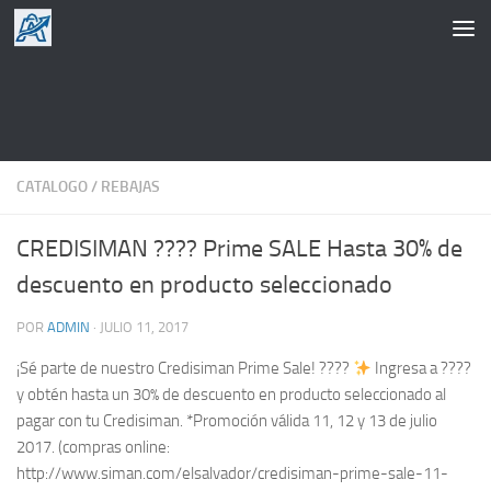
Saltar al contenido
CATALOGO
/
REBAJAS
CREDISIMAN ???? Prime SALE Hasta 30% de
descuento en producto seleccionado
POR
ADMIN
·
JULIO 11, 2017
¡Sé parte de nuestro Credisiman Prime Sale! ????
Ingresa a ????
y obtén hasta un 30% de descuento en producto seleccionado al
pagar con tu Credisiman. *Promoción válida 11, 12 y 13 de julio
2017. (compras online:
http://www.siman.com/elsalvador/credisiman-prime-sale-11-