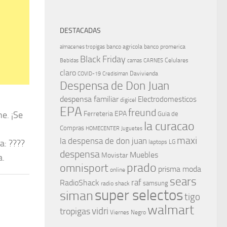
DESTACADAS
banco agricola
banco promerica
almacenes tropigas
Black Friday
Celulares
Bebidas
camas
CARNES
claro
Davivienda
COVID-19
Credisiman
Despensa de Don Juan
despensa familiar
Electrodomesticos
digicel
EPA
freund
ne. ¡Se
Ferreteria EPA
Guia de
la curacao
Compras
HOMECENTER
Juguetes
maxi
la despensa de don juan
a: ????
laptops
LG
despensa
Muebles
Movistar
a.
prado
omnisport
prisma moda
online
sears
raf
RadioShack
samsung
radio shack
super selectos
siman
tigo
walmart
vidri
tropigas
Viernes Negro