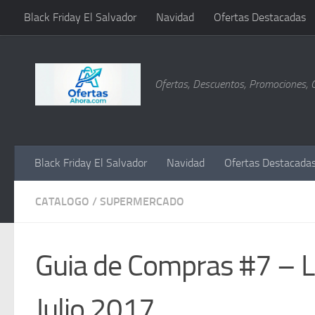
Black Friday El Salvador
Navidad
Ofertas Destacadas
Saltar al contenido
Ofertas, Descuentos, Promociones, 
Black Friday El Salvador
Navidad
Ofertas Destacada
CATALOGO
/
SUPERMERCADO
Guia de Compras #7 – 
Julio 2017