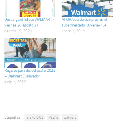
Descarga el folleto WALMART –
AHORA dia de compras en el
viernes 20.agosto.21
supermercado (07-ene-15)
agosto 19, 2021
enero 7, 2015
Regalos para dia del padre 2022
– Walmart El salvador
junio 7, 2022
Etiquetas:
EJERCICIOS
PESAS
walmart