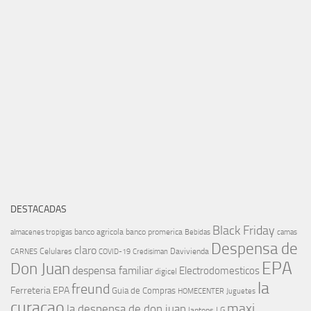
DESTACADAS
Black Friday
banco agricola
banco promerica
almacenes tropigas
Bebidas
camas
Despensa de
claro
Celulares
Davivienda
CARNES
COVID-19
Credisiman
EPA
Don Juan
despensa familiar
Electrodomesticos
digicel
la
freund
Ferreteria EPA
Guia de Compras
HOMECENTER
Juguetes
curacao
maxi
la despensa de don juan
laptops
LG