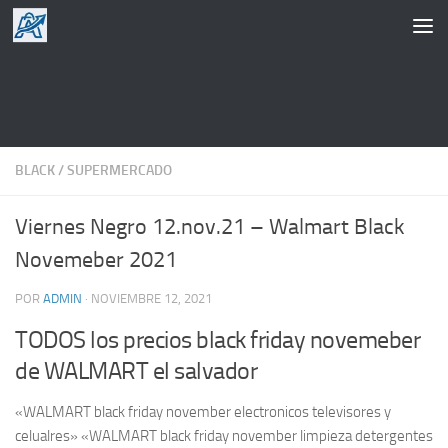
Saltar al contenido
BLACK
/
SUPERMERCADO
Viernes Negro 12.nov.21 – Walmart Black
Novemeber 2021
POR
ADMIN
·
NOVIEMBRE 12, 2021
TODOS los precios black friday novemeber
de WALMART el salvador
«WALMART black friday november electronicos televisores y
celualres» «WALMART black friday november limpieza detergentes