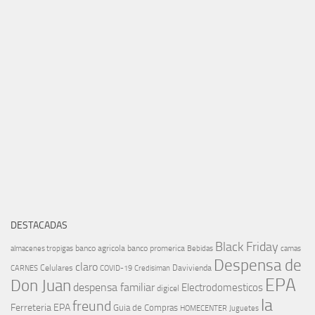
DESTACADAS
Black Friday
banco agricola
banco promerica
almacenes tropigas
Bebidas
camas
Despensa de
claro
Celulares
Davivienda
CARNES
COVID-19
Credisiman
EPA
Don Juan
despensa familiar
Electrodomesticos
digicel
la
freund
Ferreteria EPA
Guia de Compras
HOMECENTER
Juguetes