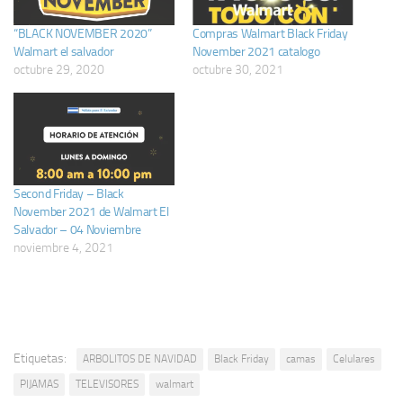
“BLACK NOVEMBER 2020”
Compras Walmart Black Friday
Walmart el salvador
November 2021 catalogo
octubre 29, 2020
octubre 30, 2021
Second Friday – Black
November 2021 de Walmart El
Salvador – 04 Noviembre
noviembre 4, 2021
Etiquetas:
ARBOLITOS DE NAVIDAD
Black Friday
camas
Celulares
PIJAMAS
TELEVISORES
walmart