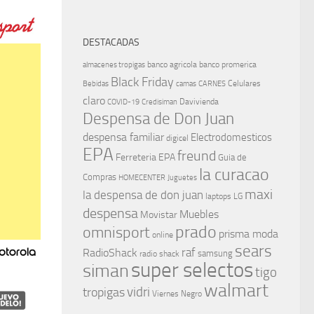
DESTACADAS
banco agricola
banco promerica
almacenes tropigas
Black Friday
Celulares
Bebidas
camas
CARNES
claro
Davivienda
COVID-19
Credisiman
Despensa de Don Juan
despensa familiar
Electrodomesticos
digicel
EPA
freund
Ferreteria EPA
Guia de
la curacao
Compras
HOMECENTER
Juguetes
maxi
la despensa de don juan
laptops
LG
despensa
Muebles
Movistar
prado
omnisport
prisma moda
online
sears
raf
RadioShack
samsung
radio shack
super selectos
siman
tigo
walmart
vidri
tropigas
Viernes Negro