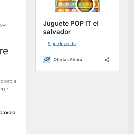
des
re
motorola
 2021