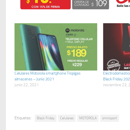
Celulares Motorola smartphone Tropigas
Electrodomestic
almacenes – Junio 2021
Black Friday 20
junio 22, 2021
noviembre 23, 
Etiquetas:
Black Friday
Celulares
MOTOROLA
omnisport