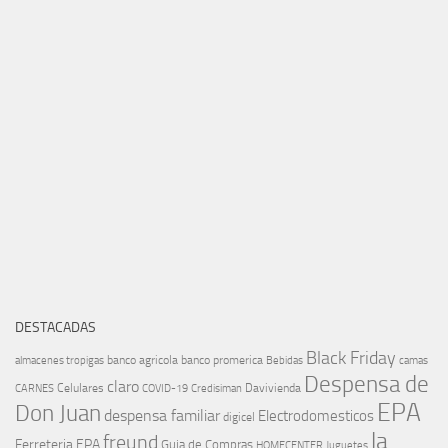
DESTACADAS
Black Friday
banco agricola
banco promerica
almacenes tropigas
Bebidas
camas
Despensa de
claro
Celulares
Davivienda
CARNES
COVID-19
Credisiman
EPA
Don Juan
despensa familiar
Electrodomesticos
digicel
la
freund
Ferreteria EPA
Guia de Compras
HOMECENTER
Juguetes