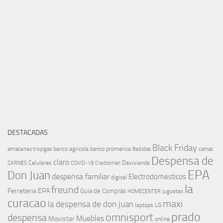
DESTACADAS
Black Friday
banco agricola
banco promerica
almacenes tropigas
Bebidas
camas
Despensa de
claro
Celulares
Davivienda
CARNES
COVID-19
Credisiman
EPA
Don Juan
despensa familiar
Electrodomesticos
digicel
la
freund
Ferreteria EPA
Guia de Compras
HOMECENTER
Juguetes
curacao
maxi
la despensa de don juan
laptops
LG
prado
omnisport
despensa
Muebles
Movistar
online