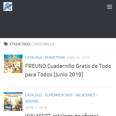
Saltar al contenido
ETIQUETADO:
CUADERNILLO
CATALOGO
/
FERRETERIA
JUNIO 10, 2019
FREUND Cuadernillo Gratis de Todo
para Todos [Junio 2019]
CATALOGO
/
SUPERMERCADO
/
VACACIONES
/
VERANO
ABRIL 2, 2019