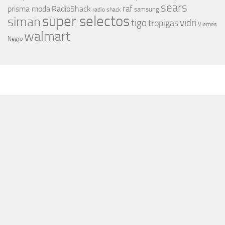
sears
raf
prisma moda
RadioShack
samsung
radio shack
super selectos
siman
tigo
vidri
tropigas
Viernes
walmart
Negro
MÁS