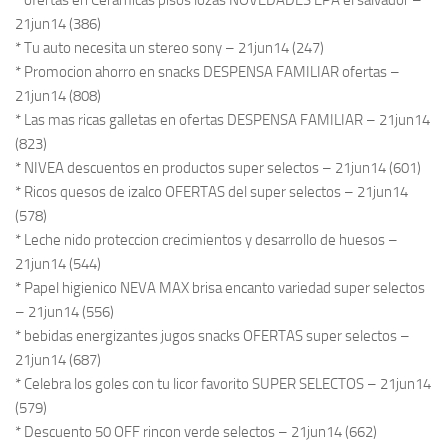
* ofertas en Ceramicas pisos lozas NOVEDADES EPA el salvador –
21jun14 (386)
* Tu auto necesita un stereo sony – 21jun14 (247)
* Promocion ahorro en snacks DESPENSA FAMILIAR ofertas –
21jun14 (808)
* Las mas ricas galletas en ofertas DESPENSA FAMILIAR – 21jun14
(823)
* NIVEA descuentos en productos super selectos – 21jun14 (601)
* Ricos quesos de izalco OFERTAS del super selectos – 21jun14
(578)
* Leche nido proteccion crecimientos y desarrollo de huesos –
21jun14 (544)
* Papel higienico NEVA MAX brisa encanto variedad super selectos
– 21jun14 (556)
* bebidas energizantes jugos snacks OFERTAS super selectos –
21jun14 (687)
* Celebra los goles con tu licor favorito SUPER SELECTOS – 21jun14
(579)
* Descuento 50 OFF rincon verde selectos – 21jun14 (662)