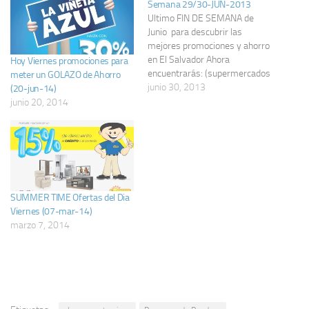
Semana 29/30-JUN-2013
Ultimo FIN DE SEMANA de
Junio para descubrir las
mejores promociones y ahorro
en El Salvador Ahora
Hoy Viernes promociones para
encuentrarás: (supermercados
meter un GOLAZO de Ahorro
Walmart, Super Selectos, Maxi
junio 30, 2013
(20-jun-14)
Despensa , electrodomesticos,
junio 20, 2014
Camas, Fotos, Ropa ...) no
olvide version catalogo
www.ofertasahora.com
version movil aqui
m.ofertasahora.com .
promociones y ahorro en El
SUMMER TIME Ofertas del Dia
Salvador encuentralas aqui en
Viernes (07-mar-14)
Ofertas Ahora,…
marzo 7, 2014