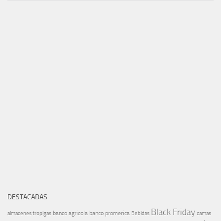
DESTACADAS
Black Friday
banco agricola
banco promerica
almacenes tropigas
Bebidas
camas