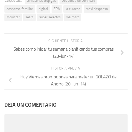
Etiquetas:
almacenes tropigas
Despensa de Don Juan
despensa familiar
digicel
EPA
la curacao
maxi despensa
Movistar
sears
super selectos
walmart
SIGUIENTE HISTORIA
Sabes como iniciar tu semana planificando tus compras
(23-jun-14)
HISTORIA PREVIA
Hoy Viernes promociones para meter un GOLAZO de
Ahorro (20-jun-14)
DEJA UN COMENTARIO