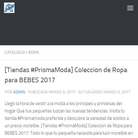
Saltar al contenido
CATALOGO
/
ROPA
[Tiendas #PrismaModa] Coleccion de Ropa
para BEBES 2017
POR
ADMIN
· PUBLICADA
MARZO 6, 2017
· ACTUALIZADO
MARZO 6, 2017
Llego la hora de vestir a la moda a los principes y princesas del
hogar Que tus pequeñas luzcan las nuevas tendencias. Visita tu
tienda #Prismamoda preferida y descubre la variedad de estilos a
un precio increíble. [Tiendas #PrismaModa] Coleccion de Ropa para
BEBES 2017. Todo lo que tu pequeña necesita para lucir increíble en