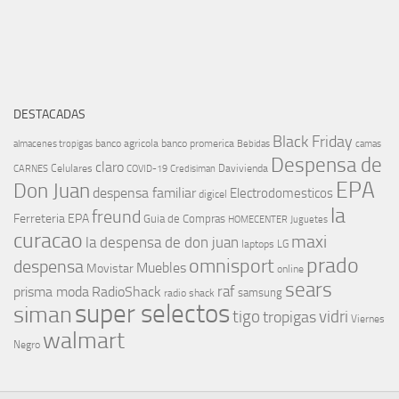
DESTACADAS
Black Friday
banco agricola
banco promerica
almacenes tropigas
Bebidas
camas
Despensa de
claro
Celulares
Davivienda
CARNES
COVID-19
Credisiman
EPA
Don Juan
despensa familiar
Electrodomesticos
digicel
la
freund
Ferreteria EPA
Guia de Compras
HOMECENTER
Juguetes
curacao
maxi
la despensa de don juan
laptops
LG
prado
omnisport
despensa
Muebles
Movistar
online
sears
raf
prisma moda
RadioShack
samsung
radio shack
super selectos
siman
tigo
vidri
tropigas
Viernes
walmart
Negro