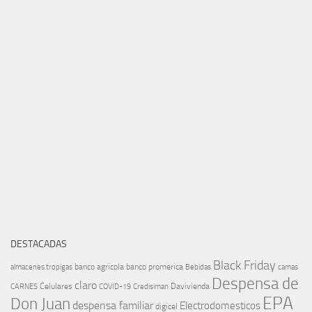
DESTACADAS
Black Friday
banco agricola
banco promerica
almacenes tropigas
Bebidas
camas
Despensa de
claro
Celulares
Davivienda
CARNES
COVID-19
Credisiman
EPA
Don Juan
despensa familiar
Electrodomesticos
digicel