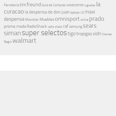
la
freund
Ferreteria EPA
Guia de Compras
HOMECENTER
Juguetes
curacao
maxi
la despensa de don juan
laptops
LG
prado
omnisport
despensa
Muebles
Movistar
online
sears
raf
prisma moda
RadioShack
samsung
radio shack
super selectos
siman
tigo
vidri
tropigas
Viernes
walmart
Negro
MÁS