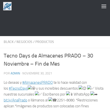
Saltar al contenido
BLACK
/
NEGOCIOS
/
PRODUCTOS
Tecno Days de Almacenes PRADO – 30
Noviembre – Fin de Mes
POR
ADMIN
·
NOVIEMBRE 30, 2021
Lo deseas y
#AlmacenesPRADO
te lo hace realidad con
los
#TecnoDays
y sus increíbles descuentos.
Visita
nuestras sucursales
Escríbenos por
WhatsApp
bit.ly/AnaPrado
o llámanos al
2251-8080. ️*Restricciones
aplican.*Imágenes de productos son colocadas con fines