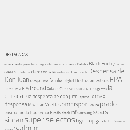
DESTACADAS
Black Friday
banco agricola
banco promerica
almacenes tropigas
Bebidas
camas
Despensa de
claro
Celulares
Davivienda
CARNES
COVID-19
Credisiman
EPA
Don Juan
despensa familiar
Electrodomesticos
digicel
la
freund
Ferreteria EPA
Guia de Compras
HOMECENTER
Juguetes
curacao
maxi
la despensa de don juan
laptops
LG
prado
omnisport
despensa
Muebles
Movistar
online
sears
raf
prisma moda
RadioShack
samsung
radio shack
super selectos
siman
tigo
vidri
tropigas
Viernes
walmart
Negro