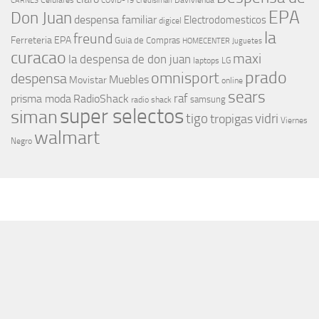
Celulares
Davivienda
CARNES
COVID-19
Credisiman
EPA
Don Juan
despensa familiar
Electrodomesticos
digicel
la
freund
Ferreteria EPA
Guia de Compras
HOMECENTER
Juguetes
curacao
maxi
la despensa de don juan
laptops
LG
prado
omnisport
despensa
Muebles
Movistar
online
sears
raf
prisma moda
RadioShack
samsung
radio shack
super selectos
siman
tigo
vidri
tropigas
Viernes
walmart
Negro
MÁS