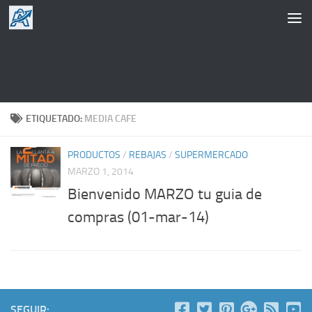
Saltar al contenido
ETIQUETADO:
MEDIA CAFE
PRODUCTOS
/
REBAJAS
/
SUPERMERCADO
MARZO 1, 2014
Bienvenido MARZO tu guia de
compras (01-mar-14)
SEGUIR: