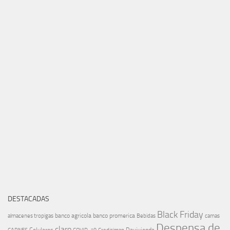
DESTACADAS
Black Friday
banco agricola
banco promerica
almacenes tropigas
Bebidas
camas
Despensa de
claro