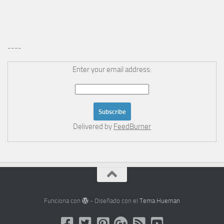
----
Enter your email address:
Delivered by
FeedBurner
Funciona con
- Diseñado con el
Tema Hueman