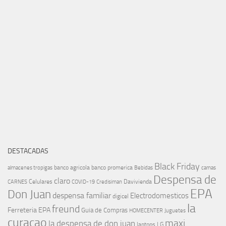
DESTACADAS
Black Friday
banco agricola
banco promerica
almacenes tropigas
Bebidas
camas
Despensa de
claro
Celulares
Davivienda
CARNES
COVID-19
Credisiman
EPA
Don Juan
despensa familiar
Electrodomesticos
digicel
la
freund
Ferreteria EPA
Guia de Compras
HOMECENTER
Juguetes
curacao
maxi
la despensa de don juan
laptops
LG