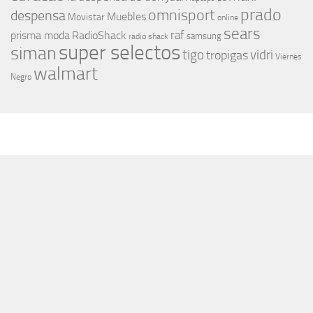
prado
omnisport
despensa
Muebles
Movistar
online
sears
raf
prisma moda
RadioShack
samsung
radio shack
super selectos
siman
tigo
vidri
tropigas
Viernes
walmart
Negro
MÁS