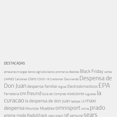
DESTACADAS
Black Friday
banco agricola
banco promerica
almacenes tropigas
Bebidas
camas
Despensa de
claro
Celulares
Davivienda
CARNES
COVID-19
Credisiman
EPA
Don Juan
despensa familiar
Electrodomesticos
digicel
la
freund
Ferreteria EPA
Guia de Compras
HOMECENTER
Juguetes
curacao
maxi
la despensa de don juan
laptops
LG
prado
omnisport
despensa
Muebles
Movistar
online
sears
raf
prisma moda
RadioShack
samsung
radio shack