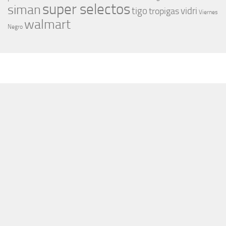
super selectos
siman
tigo
vidri
tropigas
Viernes
walmart
Negro
MÁS