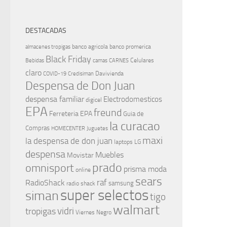
DESTACADAS
banco agricola
banco promerica
almacenes tropigas
Black Friday
Celulares
Bebidas
camas
CARNES
claro
Davivienda
COVID-19
Credisiman
Despensa de Don Juan
despensa familiar
Electrodomesticos
digicel
EPA
freund
Ferreteria EPA
Guia de
la curacao
Compras
HOMECENTER
Juguetes
maxi
la despensa de don juan
laptops
LG
despensa
Muebles
Movistar
prado
omnisport
prisma moda
online
sears
raf
RadioShack
samsung
radio shack
super selectos
siman
tigo
walmart
vidri
tropigas
Viernes Negro