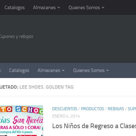
Catalogos
Almacenes
Quienes Somos
Cupones y rebajas
s
Catalogos
Almacenes
Quienes Somos
QUETADO:
LEE SHOES. GOLDEN TAG
DESCUENTOS
/
PRODUCTOS
/
REBAJAS
/
SUP
ENERO 4, 2014
Los Niños de Regreso a Clase