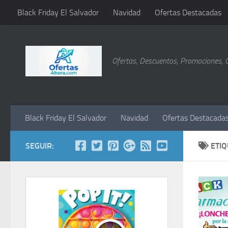
Black Friday El Salvador
Navidad
Ofertas Destacadas
Saltar al contenido
Ofertas, Descuentos, Promociones, 
Black Friday El Salvador
Navidad
Ofertas Destacada
SEGUIR:
ETI