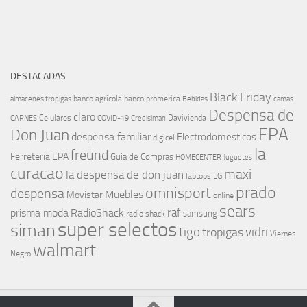
DESTACADAS
Black Friday
banco agricola
banco promerica
almacenes tropigas
Bebidas
camas
Despensa de
claro
Celulares
Davivienda
CARNES
COVID-19
Credisiman
EPA
Don Juan
despensa familiar
Electrodomesticos
digicel
la
freund
Ferreteria EPA
Guia de Compras
HOMECENTER
Juguetes
curacao
maxi
la despensa de don juan
laptops
LG
prado
omnisport
despensa
Muebles
Movistar
online
sears
raf
prisma moda
RadioShack
samsung
radio shack
super selectos
siman
tigo
vidri
tropigas
Viernes
walmart
Negro