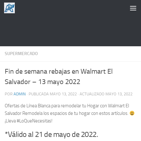
Saltar al contenido
SUPERMERCADO
Fin de semana rebajas en Walmart El
Salvador – 13 mayo 2022
POR
ADMIN
· PUBLICADA
MAYO 13, 2022
· ACTUALIZADO
MAYO 13, 2022
Ofertas de Línea Blanca para remodelar tu Hogar con Walmart El
Salvador Remodela los espacios de tu hogar con estos artículos.
¡Lleva #LoQueNecesitas!
*Válido al 21 de mayo de 2022.