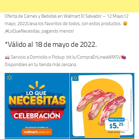
Oferta de Carnes y Bebidas en Walmart El Salvador – 12 Mayo12
mayo, 2022Lleva los favoritos de todos, con estos productos.
¡#LoQueNecesitas, pagando menos!
*Válido al 18 de mayo de 2022.
Servicio a Domicilio o Pickup: bit.ly/CompraEnLineaWMSV
Disponibles en tu tienda más cercana.