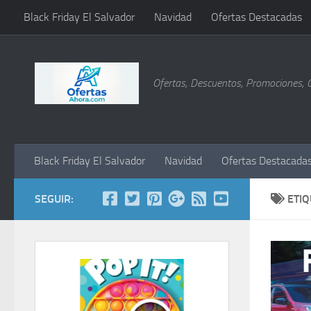
Black Friday El Salvador
Navidad
Ofertas Destacadas
Saltar al contenido
Ofertas, Descuentos, Promociones, 
Black Friday El Salvador
Navidad
Ofertas Destacada
SEGUIR:
ETI