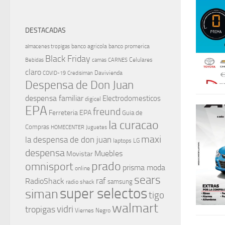
DESTACADAS
banco agricola
banco promerica
almacenes tropigas
Black Friday
Celulares
Bebidas
camas
CARNES
claro
Davivienda
COVID-19
Credisiman
Despensa de Don Juan
despensa familiar
Electrodomesticos
digicel
EPA
freund
Ferreteria EPA
Guia de
la curacao
Compras
HOMECENTER
Juguetes
maxi
la despensa de don juan
laptops
LG
despensa
Muebles
Movistar
prado
omnisport
prisma moda
online
sears
raf
RadioShack
samsung
radio shack
super selectos
siman
tigo
walmart
vidri
tropigas
Viernes Negro