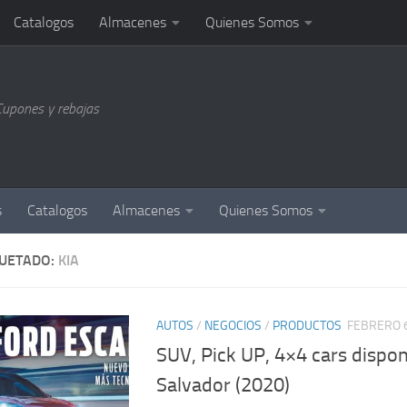
Catalogos
Almacenes
Quienes Somos
Cupones y rebajas
s
Catalogos
Almacenes
Quienes Somos
QUETADO:
KIA
AUTOS
/
NEGOCIOS
/
PRODUCTOS
FEBRERO 6
SUV, Pick UP, 4×4 cars dispon
Salvador (2020)