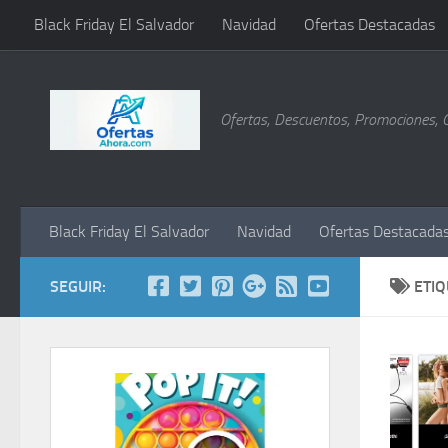
Black Friday El Salvador
Navidad
Ofertas Destacadas
Saltar al contenido
Ofertas, Descuentos, Promociones, 
Black Friday El Salvador
Navidad
Ofertas Destacada
SEGUIR:
ETI