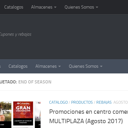
Catalogos
Almacenes
Quienes Somos
Cupones y rebajas
s
Catalogos
Almacenes
Quienes Somos
QUETADO:
END OF SEASON
CATALOGO
/
PRODUCTOS
/
REBAJAS
AGOSTO 
Promociones en centro comer
MULTIPLAZA (Agosto 2017)