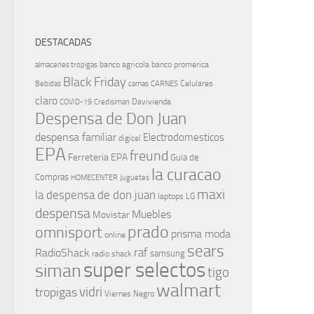
DESTACADAS
banco agricola
banco promerica
almacenes tropigas
Black Friday
Celulares
Bebidas
camas
CARNES
claro
Davivienda
COVID-19
Credisiman
Despensa de Don Juan
despensa familiar
Electrodomesticos
digicel
EPA
freund
Ferreteria EPA
Guia de
la curacao
Compras
HOMECENTER
Juguetes
maxi
la despensa de don juan
laptops
LG
despensa
Muebles
Movistar
prado
omnisport
prisma moda
online
sears
raf
RadioShack
samsung
radio shack
super selectos
siman
tigo
walmart
vidri
tropigas
Viernes Negro